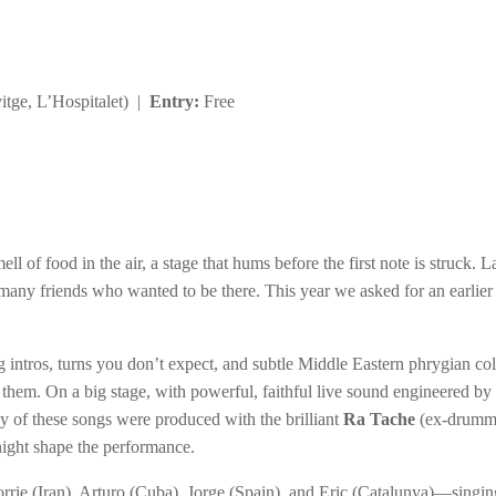
itge, L’Hospitalet) |
Entry:
Free
l of food in the air, a stage that hums before the first note is struck. L
many friends who wanted to be there. This year we asked for an earlier
 intros, turns you don’t expect, and subtle Middle Eastern phrygian co
 them. On a big stage, with powerful, faithful live sound engineered by
ny of these songs were produced with the brilliant
Ra Tache
(ex-drumm
 night shape the performance.
ie (Iran), Arturo (Cuba), Jorge (Spain), and Eric (Catalunya)—singin