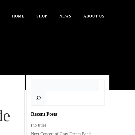
HOME
SHOP
NEWS
ABOUT US
Search
de
Recent Posts
(no title)
Next Concert of Gray Dream Band