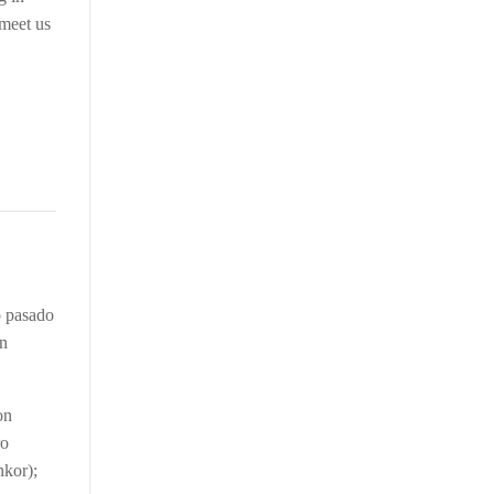
 meet us
o pasado
un
on
ro
nkor);