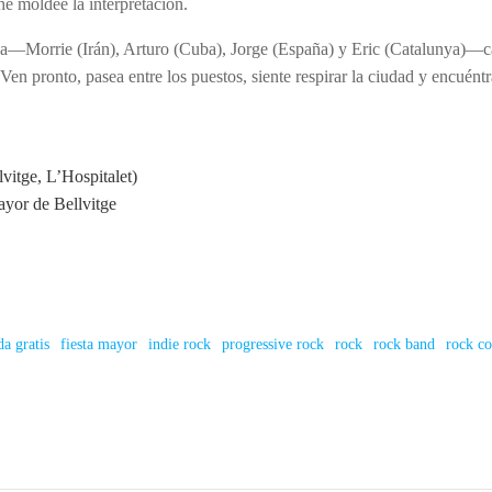
he moldee la interpretación.
na—Morrie (Irán), Arturo (Cuba), Jorge (España) y Eric (Catalunya)—
. Ven pronto, pasea entre los puestos, siente respirar la ciudad y encuént
vitge, L’Hospitalet)
ayor de Bellvitge
da gratis
fiesta mayor
indie rock
progressive rock
rock
rock band
rock co