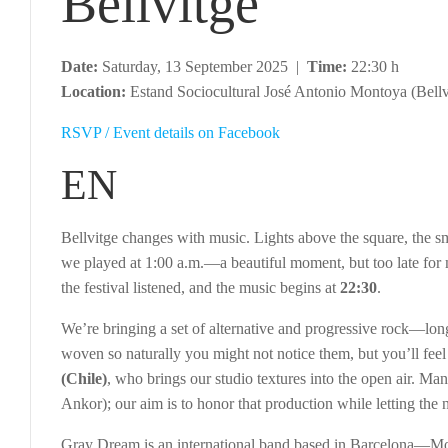
Bellvitge
Date:
Saturday, 13 September 2025 |
Time:
22:30 h
Location:
Estand Sociocultural José Antonio Montoya (Bellv
RSVP / Event details on Facebook
EN
Bellvitge changes with music. Lights above the square, the smel
we played at 1:00 a.m.—a beautiful moment, but too late for 
the festival listened, and the music begins at
22:30
.
We’re bringing a set of alternative and progressive rock—long
woven so naturally you might not notice them, but you’ll feel
(Chile)
, who brings our studio textures into the open air. Ma
Ankor); our aim is to honor that production while letting the
Gray Dream is an international band based in Barcelona—Morr