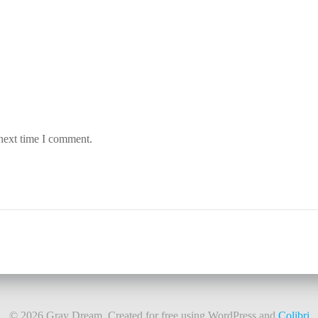
 next time I comment.
© 2026 Gray Dream. Created for free using WordPress and
Colibri