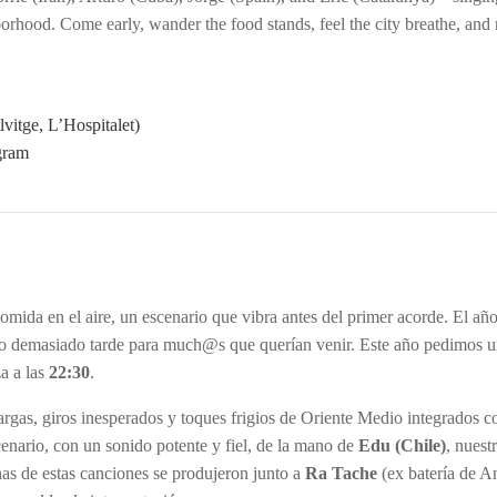
ghborhood. Come early, wander the food stands, feel the city breathe, and
vitge, L’Hospitalet)
gram
comida en el aire, un escenario que vibra antes del primer acorde. El añ
o demasiado tarde para much@s que querían venir. Este año pedimos 
a a las
22:30
.
argas, giros inesperados y toques frigios de Oriente Medio integrados c
cenario, con un sonido potente y fiel, de la mano de
Edu (Chile)
, nuest
chas de estas canciones se produjeron junto a
Ra Tache
(ex batería de A