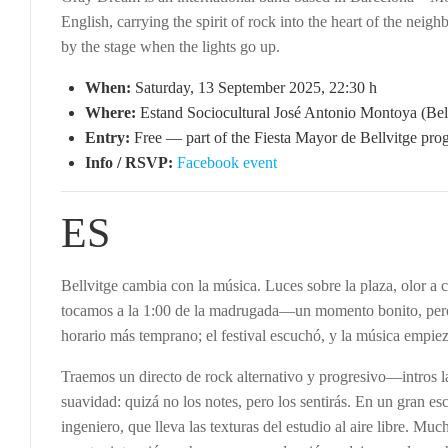
English, carrying the spirit of rock into the heart of the nei
by the stage when the lights go up.
When:
Saturday, 13 September 2025, 22:30 h
Where:
Estand Sociocultural José Antonio Montoya (Bell
Entry:
Free — part of the Fiesta Mayor de Bellvitge pro
Info / RSVP:
Facebook event
ES
Bellvitge cambia con la música. Luces sobre la plaza, olor a 
tocamos a la 1:00 de la madrugada—un momento bonito, per
horario más temprano; el festival escuchó, y la música empiez
Traemos un directo de rock alternativo y progresivo—intros l
suavidad: quizá no los notes, pero los sentirás. En un gran es
ingeniero, que lleva las texturas del estudio al aire libre. Mu