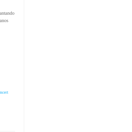
cantando
ranos
ncert